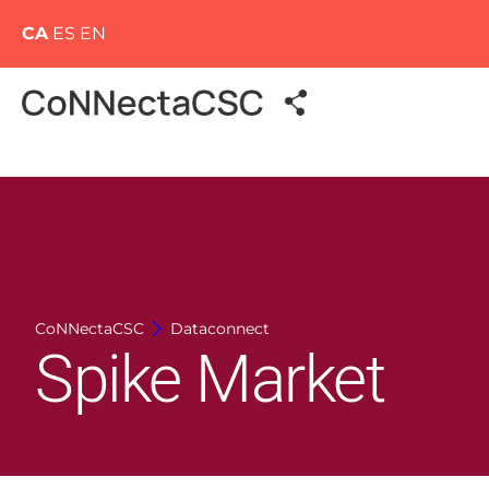
CA
ES
EN
CoNNectaCSC
Dataconnect
Spike Market