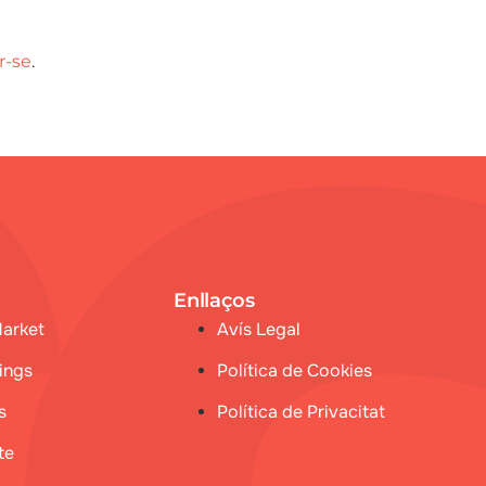
r-se
.
Enllaços
Market
Avís Legal
ings
Política de Cookies
s
Política de Privacitat
te