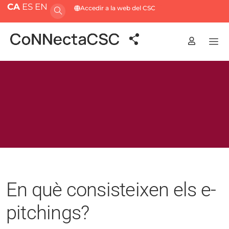
CA
ES
EN
Accedir a la web del CSC
En què consisteixen els e-
pitchings?