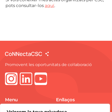
pots consultar-los
aquí
.
Promovent les oportunitats de col·laboració
Menu
Enllaços
Spike Market
Avís Legal