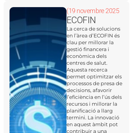
(19 novembre 2025
ECOFIN
La cerca de solucions
en l’àrea d’ECOFIN és
clau per millorar la
gestió financera i
econòmica dels
centres de salut.
Aquesta recerca
permet optimitzar els
processos de presa de
decisions, afavorir
l’eficiència en l’ús dels
recursos i millorar la
planificació a llarg
termini. La innovació
en aquest àmbit pot
contribuir a una