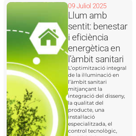
09 Juliol 2025
Llum amb
sentit: benestar
i eficiència
energètica en
l’àmbit sanitari
L’optimització integral
de la il·luminació en
l’àmbit sanitari
mitjançant la
integració del disseny,
la qualitat del
producte, una
instal·lació
especialitzada, el
control tecnològic,