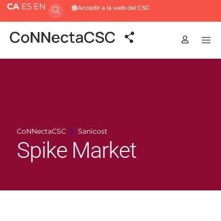
CA
ES
EN
Accedir a la web del CSC
CoNNectaCSC
Sanicost
Spike Market