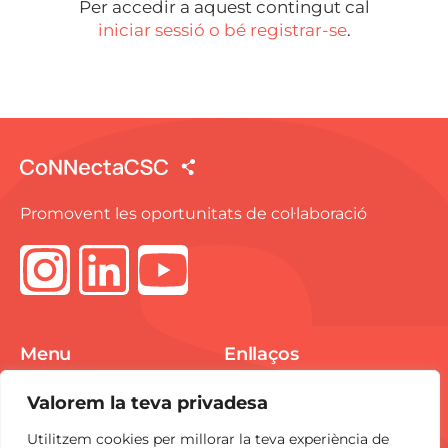
Per accedir a aquest contingut cal
iniciar sessió o bé registrar-se
.
Promovent les oportunitats de col·laboració
Menu
Enllaços
Spike Market
Avís Legal
Valorem la teva privadesa
E-pitchings
Política de Cookies
Utilitzem cookies per millorar la teva experiència de