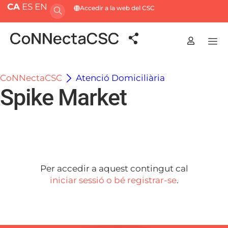
CA
ES
EN
Accedir a la web del CSC
CoNNectaCSC
Atenció Domiciliària
Spike Market
Per accedir a aquest contingut cal
iniciar sessió o bé registrar-se
.