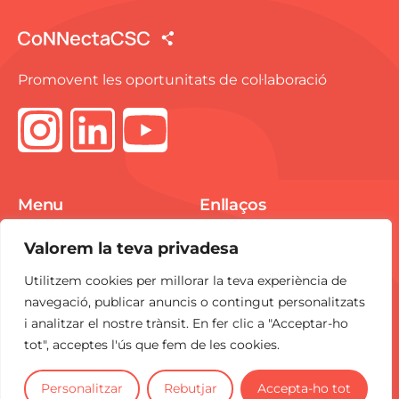
Promovent les oportunitats de col·laboració
Menu
Enllaços
Spike Market
Avís Legal
Valorem la teva privadesa
E-pitchings
Política de Cookies
Utilitzem cookies per millorar la teva experiència de
Notícies
Política de
navegació, publicar anuncis o contingut personalitzats
Privacitat
i analitzar el nostre trànsit. En fer clic a "Acceptar-ho
Contacte
tot", acceptes l'ús que fem de les cookies.
CoNNecta
és una iniciativa del
CSC
.
Personalitzar
Rebutjar
Accepta-ho tot
2025 Tots els drets reservats