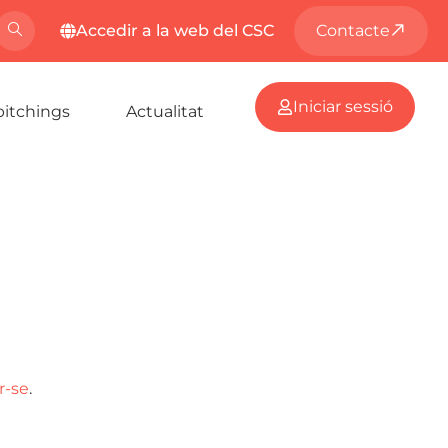
Accedir a la web del CSC
Contacte
Iniciar sessió
pitchings
Actualitat
r-se
.