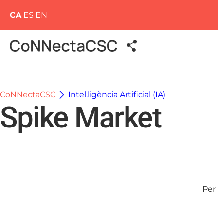
CA
ES
EN
CoNNectaCSC
Intel.ligència Artificial (IA)
Spike Market
Per