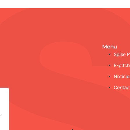
Menu
Spike 
E-pitch
Notície
Contac
s