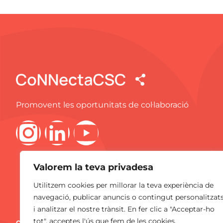
Promovent les oportunitats de col·laboració
Valorem la teva privadesa
Utilitzem cookies per millorar la teva experiència de
navegació, publicar anuncis o contingut personalitzat
i analitzar el nostre trànsit. En fer clic a "Acceptar-ho
tot", acceptes l'ús que fem de les cookies.