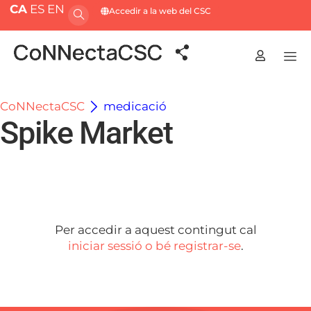
CA
ES
EN
Accedir a la web del CSC
CoNNectaCSC
medicació
Spike Market
Per accedir a aquest contingut cal
iniciar sessió o bé registrar-se
.