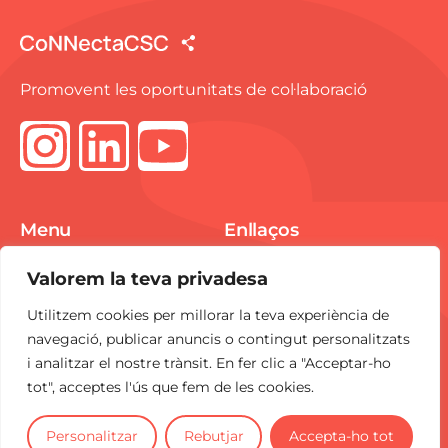
Promovent les oportunitats de col·laboració
Menu
Enllaços
Spike Market
Avís Legal
Valorem la teva privadesa
E-pitchings
Política de Cookies
Utilitzem cookies per millorar la teva experiència de
Notícies
Política de
navegació, publicar anuncis o contingut personalitzats
Privacitat
i analitzar el nostre trànsit. En fer clic a "Acceptar-ho
Contacte
tot", acceptes l'ús que fem de les cookies.
CoNNecta
és una iniciativa del
CSC
.
Personalitzar
Rebutjar
Accepta-ho tot
2025 Tots els drets reservats