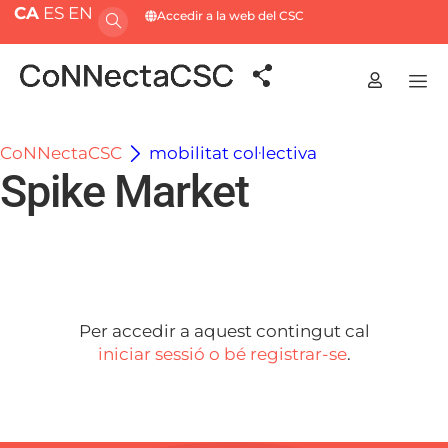
CA
ES
EN
Accedir a la web del CSC
CoNNectaCSC
mobilitat col·lectiva
Spike Market
Per accedir a aquest contingut cal
iniciar sessió o bé registrar-se
.