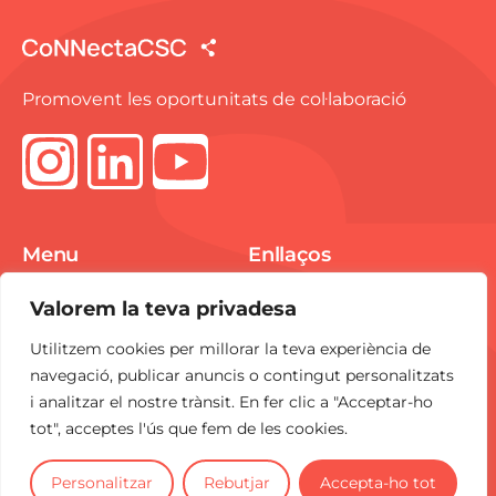
Promovent les oportunitats de col·laboració
Menu
Enllaços
Spike Market
Avís Legal
Valorem la teva privadesa
E-pitchings
Política de Cookies
Utilitzem cookies per millorar la teva experiència de
Notícies
Política de
navegació, publicar anuncis o contingut personalitzats
Privacitat
i analitzar el nostre trànsit. En fer clic a "Acceptar-ho
Contacte
tot", acceptes l'ús que fem de les cookies.
CoNNecta
és una iniciativa del
CSC
.
Personalitzar
Rebutjar
Accepta-ho tot
2025 Tots els drets reservats