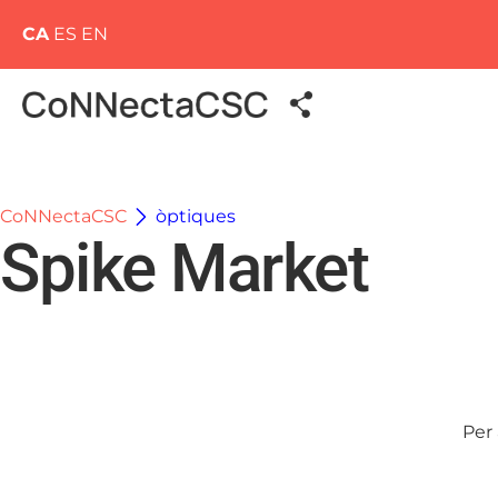
CA
ES
EN
CoNNectaCSC
òptiques
Spike Market
Per