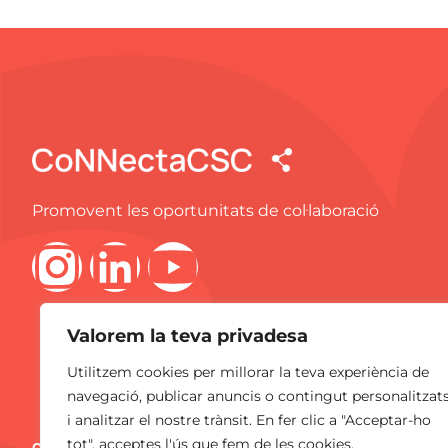
Promovent les oportunitats de col·laboració
Valorem la teva privadesa
Utilitzem cookies per millorar la teva experiència de
navegació, publicar anuncis o contingut personalitzat
i analitzar el nostre trànsit. En fer clic a "Acceptar-ho
tot", acceptes l'ús que fem de les cookies.