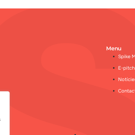
Menu
Spike 
E-pitch
Notície
Contac
s