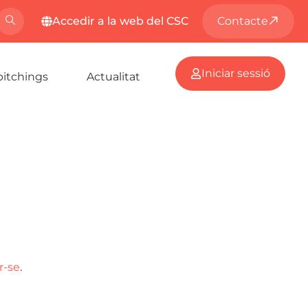
Accedir a la web del CSC
Contacte
Iniciar sessió
pitchings
Actualitat
r-se
.