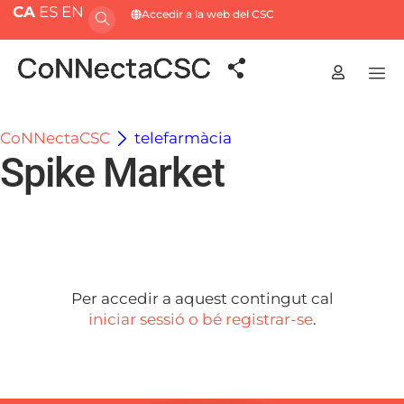
CA
ES
EN
Accedir a la web del CSC
CoNNectaCSC
telefarmàcia
Spike Market
Per accedir a aquest contingut cal
iniciar sessió o bé registrar-se
.