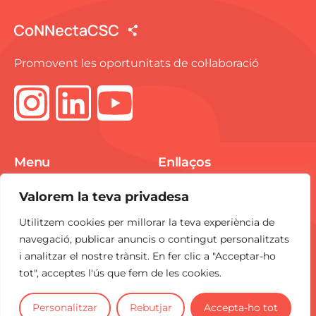
Promovent les oportunitats de col·laboració
Menu
Enllaços
Spike Market
Avís Legal
Valorem la teva privadesa
E-pitchings
Política de Cookies
Utilitzem cookies per millorar la teva experiència de
Notícies
Política de
navegació, publicar anuncis o contingut personalitzats
Privacitat
i analitzar el nostre trànsit. En fer clic a "Acceptar-ho
Contacte
tot", acceptes l'ús que fem de les cookies.
CoNNecta
és una iniciativa del
CSC
.
Personalitzar
Rebutjar
Accepta-ho tot
2025 Tots els drets reservats