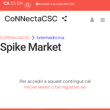
CA
ES
EN
Accedir a la web del CSC
CoNNectaCSC
telemedicina
Spike Market
Per accedir a aquest contingut cal
iniciar sessió o bé registrar-se
.