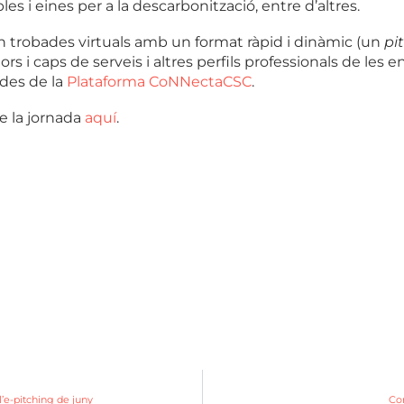
bles i eines per a la descarbonització, entre d’altres.
n trobades virtuals amb un format ràpid i dinàmic (un
pi
s i caps de serveis i altres perfils professionals de les 
 des de la
Plataforma CoNNectaCSC
.
e la jornada
aquí
.
l’e-pitching de juny
Con