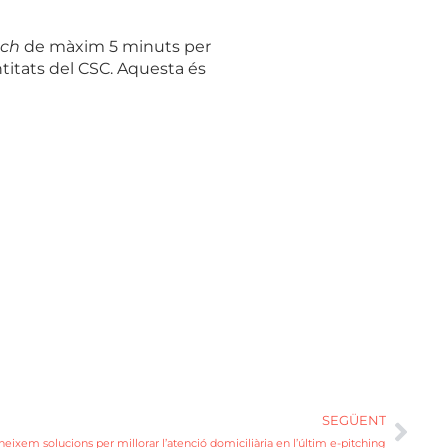
tch
de màxim 5 minuts per
entitats del CSC. Aquesta és
SEGÜENT
eixem solucions per millorar l’atenció domiciliària en l’últim e-pitching