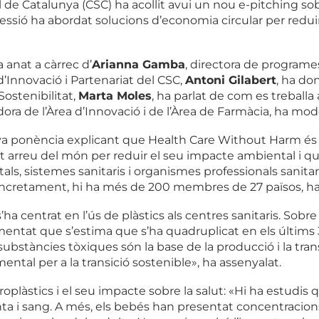
al de Catalunya (CSC) ha acollit avui un nou e-pitching sob
essió ha abordat solucions d’economia circular per reduir
 anat a càrrec d’
Arianna Gamba
, directora de program
 d’Innovació i Partenariat del CSC,
Antoni Gilabert
, ha do
Sostenibilitat,
Marta Moles
, ha parlat de com es treballa
dora de l’Àrea d’Innovació i de l’Àrea de Farmàcia, ha mode
a ponència explicant que Health Care Without Harm és 
at arreu del món per reduir el seu impacte ambiental i
tals, sistemes sanitaris i organismes professionals san
concretament, hi ha més de 200 membres de 27 països, ha
a centrat en l’ús de plàstics als centres sanitaris. Sob
entat que s’estima que s’ha quadruplicat en els últims 3
substàncies tòxiques són la base de la producció i la trans
tal per a la transició sostenible», ha assenyalat.
oplàstics i el seu impacte sobre la salut: «Hi ha estudis
a i sang. A més, els bebés han presentat concentracions