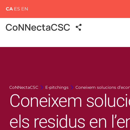
CA
ES
EN
CoNNectaCSC
E-pitchings
Coneixem solucions d’econo
Coneixem solucio
els residus en l’e