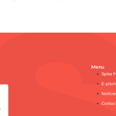
Menu
Spike 
E-pitch
Notície
Contac
s