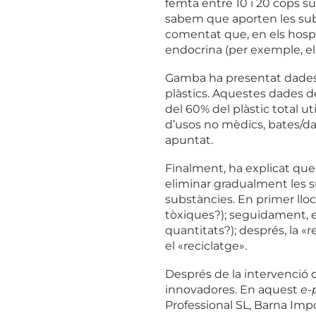
femta entre 10 i 20 cops s
sabem que aporten les subs
comentat que, en els hospi
endocrina (per exemple, els
Gamba ha presentat dades q
plàstics. Aquestes dades 
del 60% del plàstic total u
d’usos no mèdics, bates/dav
apuntat.
Finalment, ha explicat que,
eliminar gradualment les s
substàncies. En primer lloc
tòxiques?); seguidament, el
quantitats?); després, la «r
el «reciclatge».
Després de la intervenció 
innovadores. En aquest
e-
Professional SL, Barna Impo