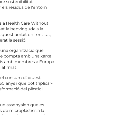
re sostenibilitat
 els residus de l’entorn
es a Health Care Without
nat la benvinguda a la
 aquest àmbit en l’entitat,
rat la sessió.
una organització que
 que compta amb una xarxa
itaris amb membres a Europa
 afirmat.
re el consum d’aquest
0 anys i que pot triplicar-
formació del plàstic i
 que assenyalen que es
 de microplàstics a la