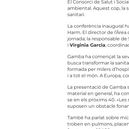
El Consorci de Salut i Soci
ambiental. Aquest cop, la s
sanitari.
La conferència inaugural ha
Harm. El director de l’Àrea
jornada; la responsable de 
i
Virginia Garcia
, coordina
Gamba ha començat la sev
busca transformar la sanit
formada per milers d’hospi
i a tot el món. A Europa, 
La presentació de Gamba s’h
material en general, ha com
se en els pròxims 40. «Les 
suposen un obstacle fonamen
També ha parlat sobre micr
troben en pulmons, placent