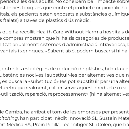
uperiors a les dels adults. No coneixem bé l’impacte sobr
tàncies tòxiques que conté el producte origininal», ha
tals, els pacients estan exposats a substàncies químique
 ftalats) a través de plàstics d’ús mèdic.
ue ha recollit Health Care Without Harm a hospitals de 
de compres mostren que hi ha sis categories de produc
tilitzat anualment: sistemes d’administració intravenosa,
antals i xeringues. «Sabent això, podem buscar si hi ha 
 entre les estratègies de reducció de plàstics, hi ha la «j
ubstàncies nocives i substituir-les per alternatives que
, es busca la «substitució» (es pot substituir per una alt
 «rebuig» (realment, cal fer servir aquest producte o cal 
eutilització, reparació, reprocessament» (hi ha alternative
de Gamba, ha arribat el torn de les empreses per present
pitching
, han participat Inèdit Innovació SL, Sustein Mat
rt Medica SA, Proin Pinilla, Technitiger SL i Coleo, que