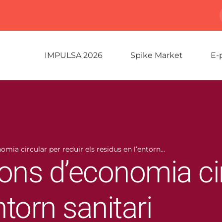
IMPULSA 2026
Spike Market
E-
mia circular per reduir els residus en l’entorn…
ns d’economia circ
ntorn sanitari