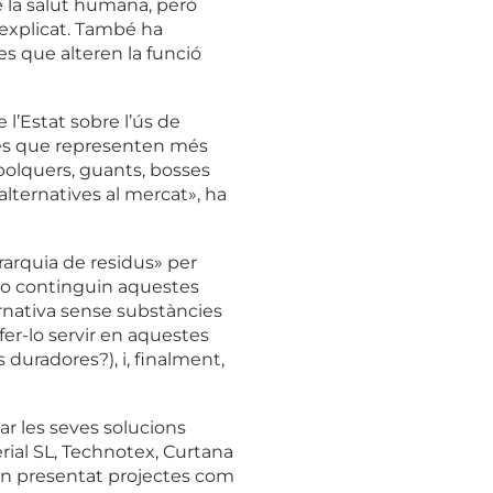
e la salut humana, però
 explicat. També ha
s que alteren la funció
l’Estat sobre l’ús de
tes que representen més
 bolquers, guants, bosses
alternatives al mercat», ha
erarquia de residus» per
 no continguin aquestes
ernativa sense substàncies
fer-lo servir en aquestes
s duradores?), i, finalment,
ar les seves solucions
erial SL, Technotex, Curtana
 han presentat projectes com