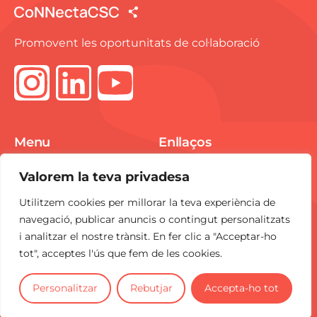
Promovent les oportunitats de col·laboració
Menu
Enllaços
Spike Market
Avís Legal
Valorem la teva privadesa
E-pitchings
Política de Cookies
Utilitzem cookies per millorar la teva experiència de
Notícies
Política de
navegació, publicar anuncis o contingut personalitzats
Privacitat
i analitzar el nostre trànsit. En fer clic a "Acceptar-ho
Contacte
tot", acceptes l'ús que fem de les cookies.
CoNNecta
és una iniciativa del
CSC
.
Personalitzar
Rebutjar
Accepta-ho tot
2025 Tots els drets reservats