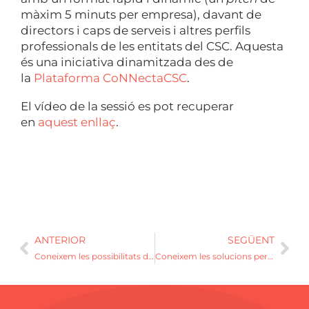
màxim 5 minuts per empresa), davant de
directors i caps de serveis i altres perfils
professionals de les entitats del CSC. Aquesta
és una iniciativa dinamitzada des de
la
Plataforma CoNNectaCSC
.
El vídeo de la sessió es pot recuperar
en
aquest enllaç
.
ANTERIOR
SEGÜENT
Coneixem les possibilitats de la impressió 3D en la salut en el primer e-pitching de l’any
Coneixem les solucions per millorar el servei de farmàcia hospitalària a l’e-pitching de juny