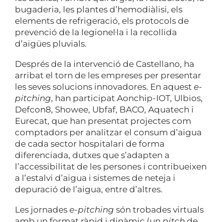
bugaderia, les plantes d’hemodiàlisi, els
elements de refrigeració, els protocols de
prevenció de la legionel·la i la recollida
d’aigües pluvials.
Després de la intervenció de Castellano, ha
arribat el torn de les empreses per presentar
les seves solucions innovadores. En aquest
e-
pitching
, han participat Aonchip-IOT, Ulbios,
Defcon8, Showee, Ubfaf, BACO, Aquatech i
Eurecat, que han presentat projectes com
comptadors per analitzar el consum d’aigua
de cada sector hospitalari de forma
diferenciada, dutxes que s’adapten a
l’accessibilitat de les persones i contribueixen
a l’estalvi d’aigua i sistemes de neteja i
depuració de l’aigua, entre d’altres.
Les jornades
e-pitching
són trobades virtuals
amb un format ràpid i dinàmic (un
pitch
de