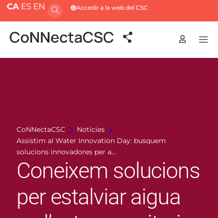
CA
ES
EN
Accedir a la web del CSC
CoNNectaCSC
Notícies
Assistim al Water Innovation Day: busquem
solucions innovadores per a…
Coneixem solucions
per estalviar aigua