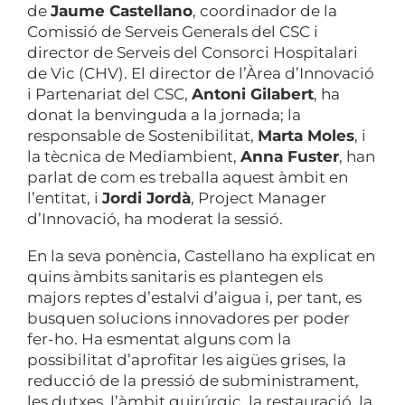
de
Jaume Castellano
, coordinador de la
Comissió de Serveis Generals del CSC i
director de Serveis del Consorci Hospitalari
de Vic (CHV). El director de l’Àrea d’Innovació
i Partenariat del CSC,
Antoni Gilabert
, ha
donat la benvinguda a la jornada; la
responsable de Sostenibilitat,
Marta Moles
, i
la tècnica de Mediambient,
Anna Fuster
, han
parlat de com es treballa aquest àmbit en
l’entitat, i
Jordi Jordà
, Project Manager
d’Innovació, ha moderat la sessió.
En la seva ponència, Castellano ha explicat en
quins àmbits sanitaris es plantegen els
majors reptes d’estalvi d’aigua i, per tant, es
busquen solucions innovadores per poder
fer-ho. Ha esmentat alguns com la
possibilitat d’aprofitar les aigües grises, la
reducció de la pressió de subministrament,
les dutxes, l’àmbit quirúrgic, la restauració, la