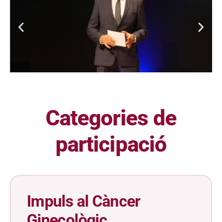
Categories de
participació
Impuls al Càncer
Ginecològic