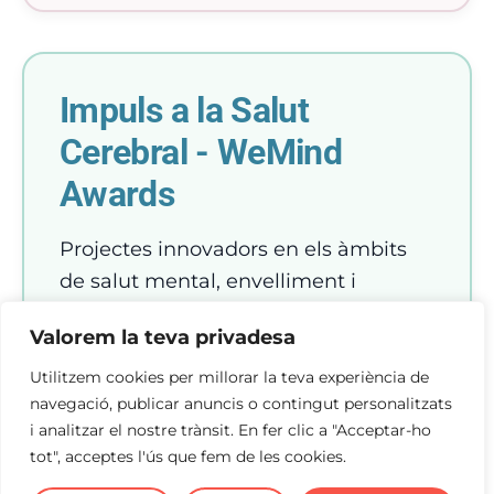
Impuls a la Salut
Cerebral - WeMind
Awards
Projectes innovadors en els àmbits
de salut mental, envelliment i
neurociències, així com
Valorem la teva privadesa
transformació dels models d’atenció
social i sanitària. Una categoria
Utilitzem cookies per millorar la teva experiència de
navegació, publicar anuncis o contingut personalitzats
impulsada conjuntament pel CSC i
i analitzar el nostre trànsit. En fer clic a "Acceptar-ho
WeMind Cluster en el marc de la 4a
tot", acceptes l'ús que fem de les cookies.
edició dels WeMind Awards.