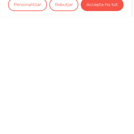
Personalitzar
Rebutjar
Accepta-ho tot
BASES DE LA CONVOCATÒRIA
PRESENTA EL TEU PROJECTE
Nous models d'habitatge