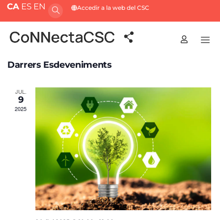
CA
ES
EN
Accedir a la web del CSC
Darrers Esdeveniments
JUL.
9
2025